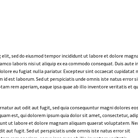
 elit, sed do eiusmod tempor incididunt ut labore et dolore magna
lamco laboris nisi ut aliquip ex ea commodo consequat. Duis aute i
dolore eu fugiat nulla pariatur. Excepteur sint occaecat cupidatat 
im id est laborum. Sed ut perspiciatis unde omnis iste natus error si
m rem aperiam, eaque ipsa quae ab illo inventore veritatis et qu
atur aut odit aut fugit, sed quia consequuntur magni dolores eos
uam est, qui dolorem ipsum quia dolor sit amet, consectetur, adip
idunt ut labore et dolore magnam aliquam quaerat voluptatem. N
t aut fugit. Sed ut perspiciatis unde omnis iste natus error sit