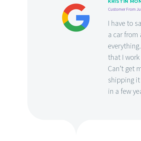
KRISTIN MO
Customer From Ju
I have to s
a car from
everything
that I work
Can’t get 
shipping it
in a few ye