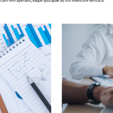
m rem aperiam, eaque ipsa quae ab illo inventore veritatis.