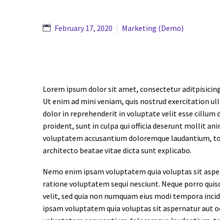
February 17, 2020
Marketing (Demo)
Lorem ipsum dolor sit amet, consectetur aditpisicing
Ut enim ad mini veniam, quis nostrud exercitation ul
dolor in reprehenderit in voluptate velit esse cillum 
proident, sunt in culpa qui officia deserunt mollit an
voluptatem accusantium doloremque laudantium, tota
architecto beatae vitae dicta sunt explicabo.
Nemo enim ipsam voluptatem quia voluptas sit aspern
ratione voluptatem sequi nesciunt. Neque porro quisq
velit, sed quia non numquam eius modi tempora inc
ipsam voluptatem quia voluptas sit aspernatur aut odi