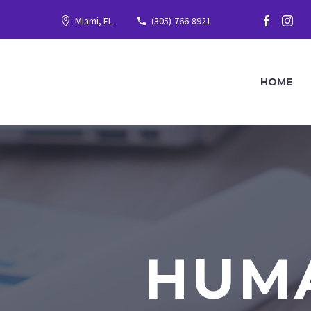
Miami, FL
(305)-766-8921
HOME
HUM