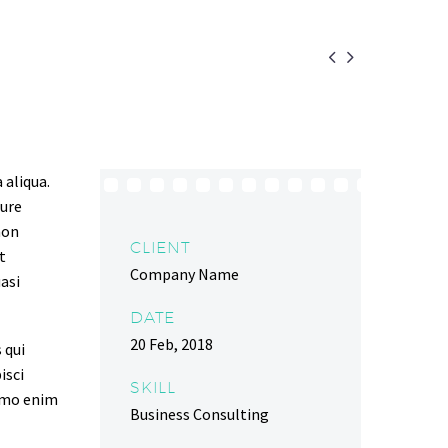


 aliqua.
rure
non
CLIENT
t
Company Name
asi
DATE
20 Feb, 2018
 qui
isci
SKILL
emo enim
Business Consulting